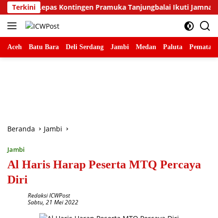
Langsung
Lepas Kontingen Pramuka Tanjungbalai Ikuti Jamnas XII di Cibub
Terkini
ke
konten
Aceh
Batu Bara
Deli Serdang
Jambi
Medan
Paluta
Pematang
Beranda
Jambi
Jambi
Al Haris Harap Peserta MTQ Percaya
Diri
Redaksi ICWPost
Sabtu, 21 Mei 2022