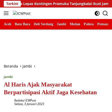
Langsung
ina Lepas Kontingen Pramuka Tanjungbalai Ikuti Jamnas XII di C
Terkini
ke
konten
Aceh
Batu Bara
Deli Serdang
Jambi
Medan
Paluta
Pematang
Beranda
Jambi
Jambi
Al Haris Ajak Masyarakat
Berpartisipasi Aktif Jaga Kesehatan
Redaksi ICWPost
Selasa, 3 Januari 2023