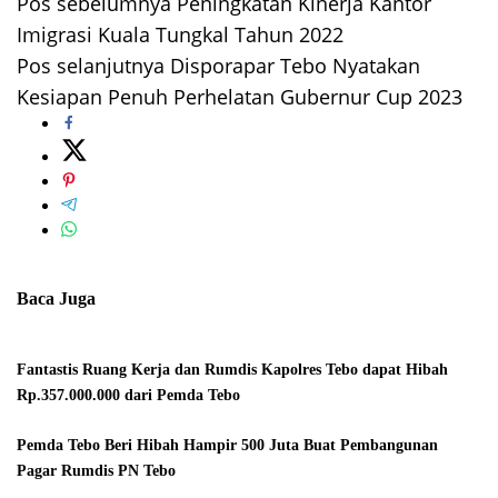
Pos sebelumnya
Peningkatan Kinerja Kantor
Navigasi
Imigrasi Kuala Tungkal Tahun 2022
pos
Pos selanjutnya
Disporapar Tebo Nyatakan
Kesiapan Penuh Perhelatan Gubernur Cup 2023
Baca Juga
Fantastis Ruang Kerja dan Rumdis Kapolres Tebo dapat Hibah
Rp.357.000.000 dari Pemda Tebo
Pemda Tebo Beri Hibah Hampir 500 Juta Buat Pembangunan
Pagar Rumdis PN Tebo