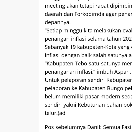
meeting akan tetapi rapat dipimpi
daerah dan Forkopimda agar penang
depannya.
“Setiap minggu kita melakukan eva
penangan inflasi selama tahun 2022
Sebanyak 19 kabupaten-Kota yang
inflasi dengan baik salah satunya
“Kabupaten Tebo satu-satunya mend
penanganan inflasi,” imbuh Aspan.
Untuk pelaporan sendiri Kabupate
pelaporan ke Kabupaten Bungo pel
belum memiliki pasar modern seda
sendiri yakni Kebutuhan bahan pok
telur.(adl
Pos sebelumnya
Danil: Semua Fasi
Navigasi