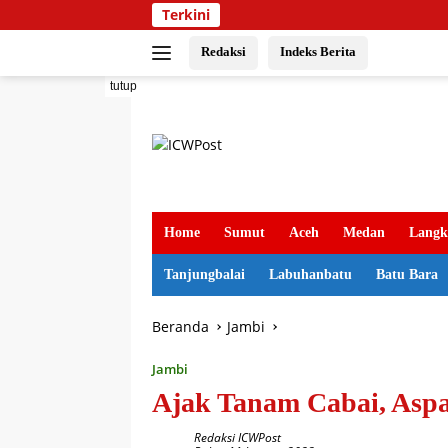
Langsung
Terkini
ke
konten
Redaksi
Indeks Berita
tutup
Home
Sumut
Aceh
Medan
Langk
Tanjungbalai
Labuhanbatu
Batu Bara
Beranda
Jambi
Jambi
Ajak Tanam Cabai, Aspa
Redaksi ICWPost